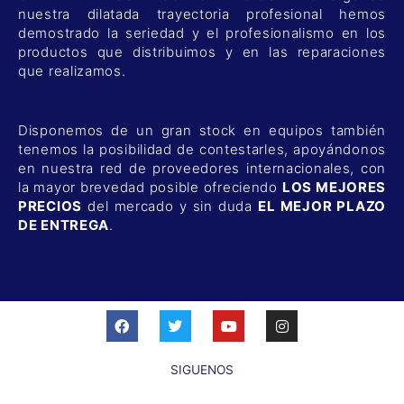
nuestra dilatada trayectoria profesional hemos
demostrado la seriedad y el profesionalismo en los
productos que distribuimos y en las reparaciones
que realizamos.
Disponemos de un gran stock en equipos también
tenemos la posibilidad de contestarles, apoyándonos
en nuestra red de proveedores internacionales, con
la mayor brevedad posible ofreciendo
LOS MEJORES
PRECIOS
del mercado y sin duda
EL MEJOR PLAZO
DE ENTREGA
.
F
T
Y
I
a
w
o
n
c
i
u
s
e
t
t
t
SIGUENOS
b
t
u
a
o
e
b
g
o
r
e
r